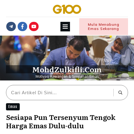
Mula Menabung
Emas Sekarang
MohdZulkifli.Com
Motivasi Kewangan & Simpanan Emas
Emas
Sesiapa Pun Tersenyum Tengok
Harga Emas Dulu-dulu