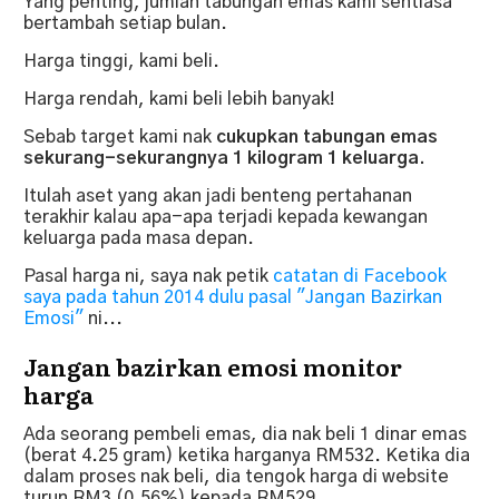
Yang penting, jumlah tabungan emas kami sentiasa
bertambah setiap bulan.
Harga tinggi, kami beli.
Harga rendah, kami beli lebih banyak!
Sebab target kami nak
c
ukupkan tabungan emas
sekurang-sekurangnya 1 kilogram 1 keluarga.
Itulah aset yang akan jadi benteng pertahanan
terakhir kalau apa-apa terjadi kepada kewangan
keluarga pada masa depan.
Pasal harga ni, saya nak petik
catatan di Facebook
saya pada tahun 2014 dulu pasal "Jangan Bazirkan
Emosi"
ni...
Jangan bazirkan emosi monitor
harga
Ada seorang pembeli emas, dia nak beli 1 dinar emas
(berat 4.25 gram) ketika harganya RM532.
Ketika dia
dalam proses nak beli, dia tengok harga di website
turun RM3 (0.56%) kepada RM529.