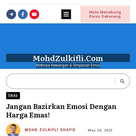
Mula Menabung
Emas Sekarang
MohdZulkifli.Com
Motivasi Kewangan & Simpanan Emas
Emas
Jangan Bazirkan Emosi Dengan
Harga Emas!
MOHD ZULKIFLI SHAFIE
May 30, 2023