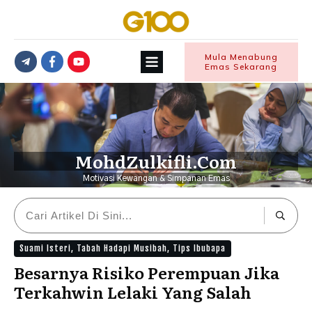
Mula Menabung
Emas Sekarang
MohdZulkifli.Com
Motivasi Kewangan & Simpanan Emas
Suami Isteri
,
Tabah Hadapi Musibah
,
Tips Ibubapa
Besarnya Risiko Perempuan Jika
Terkahwin Lelaki Yang Salah