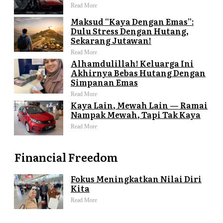
Read More
Maksud “Kaya Dengan Emas”:
Dulu Stress Dengan Hutang,
Sekarang Jutawan!
Read More
Alhamdulillah! Keluarga Ini
Akhirnya Bebas Hutang Dengan
Simpanan Emas
Read More
Kaya Lain, Mewah Lain — Ramai
Nampak Mewah, Tapi Tak Kaya
Read More
Financial Freedom
Fokus Meningkatkan Nilai Diri
Kita
Read More