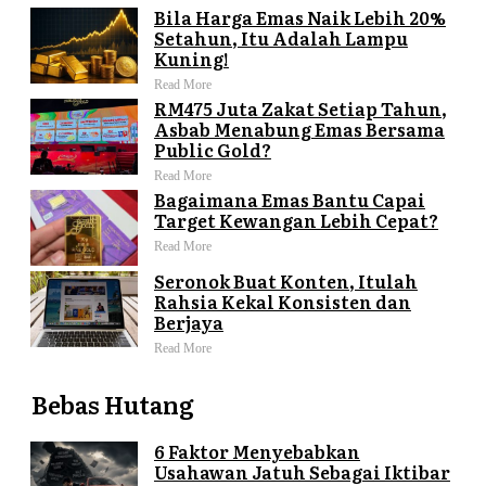
Bila Harga Emas Naik Lebih 20%
Setahun, Itu Adalah Lampu
Kuning!
Read More
RM475 Juta Zakat Setiap Tahun,
Asbab Menabung Emas Bersama
Public Gold?
Read More
Bagaimana Emas Bantu Capai
Target Kewangan Lebih Cepat?
Read More
Seronok Buat Konten, Itulah
Rahsia Kekal Konsisten dan
Berjaya
Read More
Bebas Hutang
6 Faktor Menyebabkan
Usahawan Jatuh Sebagai Iktibar