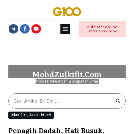
Mula Menabung
Emas Sekarang
MohdZulkifli.Com
Motivasi Kewangan & Simpanan Emas
Islah Diri
,
Suami Isteri
Penagih Dadah, Hati Busuk.