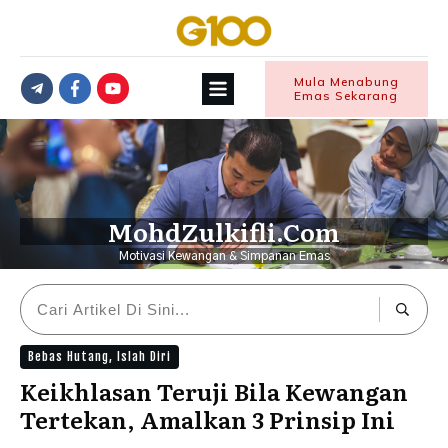
Mula Menabung
Emas Sekarang
MohdZulkifli.Com
Motivasi Kewangan & Simpanan Emas
Bebas Hutang
,
Islah Diri
Keikhlasan Teruji Bila Kewangan
Tertekan, Amalkan 3 Prinsip Ini