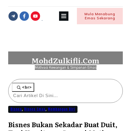
Mula Menabung
Emas Sekarang
MohdZulkifli.Com
Motivasi Kewangan & Simpanan Emas
<br>
Bisnes
,
Bisnes Emas
,
Membangun Diri
Bisnes Bukan Sekadar Buat Duit,