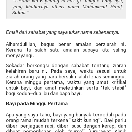
“I-Allah kul 6 petang ni nak gi ‘tengok’ baby Ayu,
yang khabarnya diberi nama Muhammad Hanif.
Salam.”
Email dari sahabat yang saya tukar nama sebenarnya.
Alhamdulillah, bagus benar amalan berziarah ni.
Kerana itu salah satu amalan supaya kita saling
menyayangi.
Sekadar berkongsi dengan sahabat tentang ziarah
kelahiran baru ni. Pada saya, waktu sesuai untuk
ziarah orang yang baru bersalin ialah lepas seminggu.
Kerana minggu pertama, waktu yang amat kritikal
untuk bayi, dan amat meletihkan serta ‘tak stabil’
bagi kedua-dua ibu dan bapa bayi.
Bayi pada Minggu Pertama
Apa yang saya tahu, bayi yang banyak terdedah pada
orang ramai mudah terkena “sakit kuning”. Bayi perlu
diberi penjagaan rapi, diberi susu dengan kerap, dan
dibuat pemeriksaan oleh “nurse” (jururawat Klinik