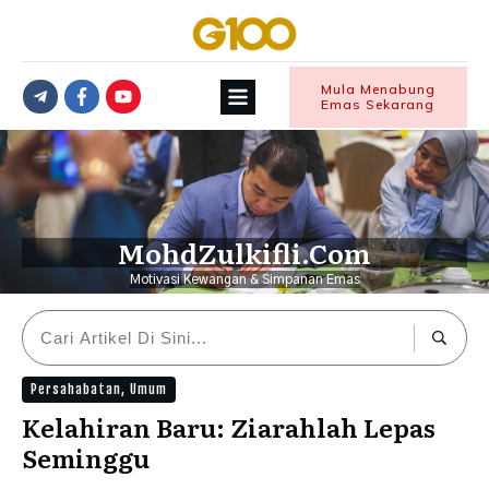
Mula Menabung
Emas Sekarang
MohdZulkifli.Com
Motivasi Kewangan & Simpanan Emas
Persahabatan
,
Umum
Kelahiran Baru: Ziarahlah Lepas
Seminggu