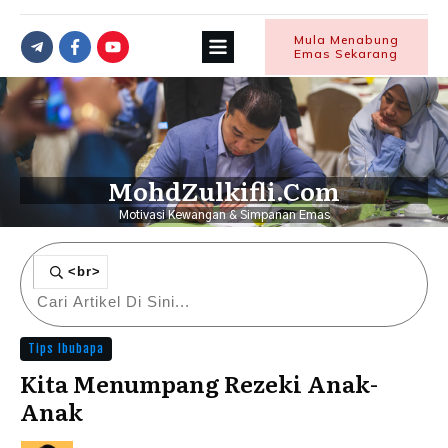
Mula Menabung
Emas Sekarang
MohdZulkifli.Com
Motivasi Kewangan & Simpanan Emas
<br>
Tips Ibubapa
Kita Menumpang Rezeki Anak-
Anak