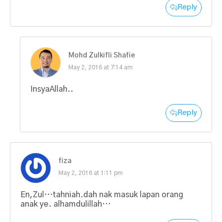
Reply
Mohd Zulkifli Shafie
May 2, 2016 at 7:14 am
InsyaAllah..
Reply
fiza
May 2, 2016 at 1:11 pm
En,Zul…tahniah.dah nak masuk lapan orang
anak ye. alhamdulillah…