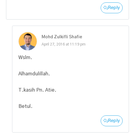
Reply
Mohd Zulkifli Shafie
April 27, 2016 at 11:19 pm
Wslm.
Alhamdulillah.
T.kasih Pn. Atie.
Betul.
Reply