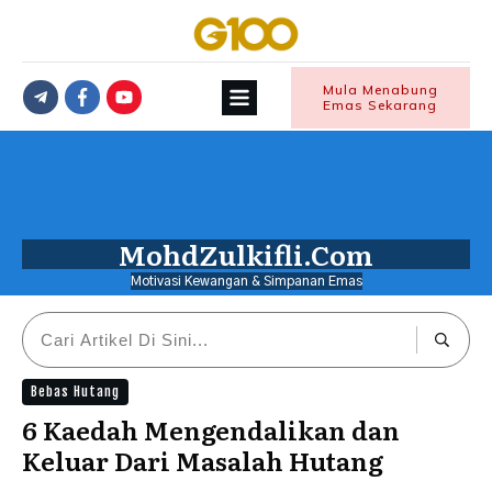
Mula Menabung
Emas Sekarang
MohdZulkifli.Com
Motivasi Kewangan & Simpanan Emas
Bebas Hutang
6 Kaedah Mengendalikan dan
Keluar Dari Masalah Hutang