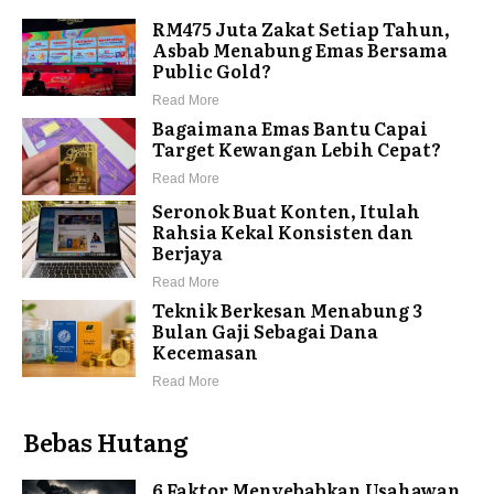
RM475 Juta Zakat Setiap Tahun,
Asbab Menabung Emas Bersama
Public Gold?
Read More
Bagaimana Emas Bantu Capai
Target Kewangan Lebih Cepat?
Read More
Seronok Buat Konten, Itulah
Rahsia Kekal Konsisten dan
Berjaya
Read More
Teknik Berkesan Menabung 3
Bulan Gaji Sebagai Dana
Kecemasan
Read More
Bebas Hutang
6 Faktor Menyebabkan Usahawan