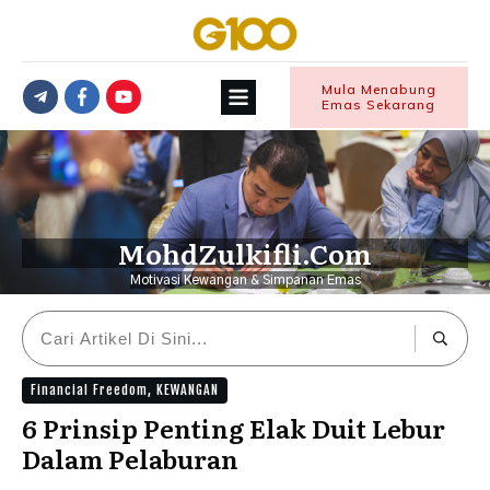
Mula Menabung
Emas Sekarang
MohdZulkifli.Com
Motivasi Kewangan & Simpanan Emas
Financial Freedom
,
KEWANGAN
6 Prinsip Penting Elak Duit Lebur
Dalam Pelaburan