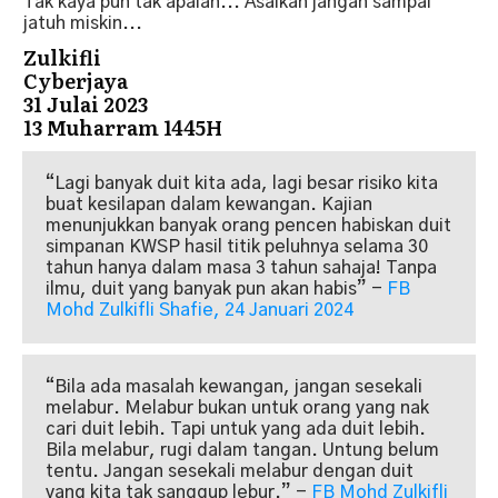
Tak kaya pun tak apalah... Asalkan jangan sampai
jatuh miskin...
Zulkifli
Cyberjaya
31 Julai 2023
13 Muharram 1445H
“
Lagi banyak duit kita ada, lagi besar risiko kita
buat kesilapan dalam kewangan. Kajian
menunjukkan banyak orang pencen habiskan duit
simpanan KWSP hasil titik peluhnya selama 30
tahun hanya dalam masa 3 tahun sahaja! Tanpa
ilmu, duit yang banyak pun akan habis
”
-
FB
Mohd Zulkifli Shafie, 24 Januari 2024
“
Bila ada masalah kewangan, jangan sesekali
melabur. Melabur bukan untuk orang yang nak
cari duit lebih. Tapi untuk yang ada duit lebih.
Bila melabur, rugi dalam tangan. Untung belum
tentu. Jangan sesekali melabur dengan duit
yang kita tak sanggup lebur.
”
-
FB Mohd Zulkifli