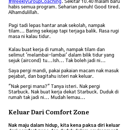
#WeeklyGroupCoaching
. Sekitar 10.40 malam baru
habis semua program. Seharian penuh! Good tired.
Alhamdulillah.
Pagi tadi lepas hantar anak sekolah, nampak
tilam... Baring sekejap tapi terjaga balik. Rasa rugi
masa ni kalau tidur.
Kalau buat kerja di rumah, nampak tilam dan
selimut 'melambai-lambai' dalam bilik tidur yang
sejuk (aircond) tu...Ish... Tak boleh jadi ni...
Saya pergi mandi, pakai pakaian macam nak masuk
pejabat, dan bagitahu isteri nak keluar.
"Nak pergi mana?" Tanya isteri. Nak pergi
Starbuck. Nak buat kerja dekat Starbuck. Duduk di
rumah tak jadi ni... Mudah lemau...
Keluar Dari Comfort Zone
Nak maju dalam hidup, kita kena paksa diri keluar