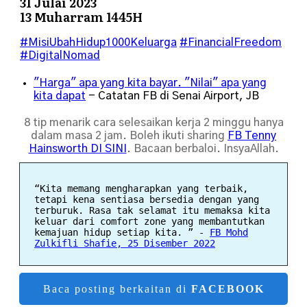
31 Julai 2023
13 Muharram 1445H
#MisiUbahHidup1000Keluarga
#FinancialFreedom
#DigitalNomad
"Harga" apa yang kita bayar. "Nilai" apa yang
kita dapat
- Catatan FB di Senai Airport, JB
8 tip menarik cara selesaikan kerja 2 minggu hanya
dalam masa 2 jam. Boleh ikuti sharing
FB Tenny
Hainsworth DI SINI
. Bacaan berbaloi. InsyaAllah.
“Kita memang mengharapkan yang terbaik,
tetapi kena sentiasa bersedia dengan yang
terburuk. Rasa tak selamat itu memaksa kita
keluar dari comfort zone yang membantutkan
kemajuan hidup setiap kita. ”
-
FB Mohd
Zulkifli Shafie, 25 Disember 2022
Baca posting berkaitan di
FACEBOOK