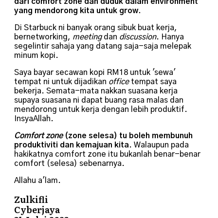
dari comfort zone dan duduk dalam environment
yang mendorong kita untuk grow.
Di Starbuck ni banyak orang sibuk buat kerja,
bernetworking,
meeting
dan
discussion
. Hanya
segelintir sahaja yang datang saja-saja melepak
minum kopi.
Saya bayar secawan kopi RM18 untuk 'sewa'
tempat ni untuk dijadikan
office
tempat saya
bekerja. Semata-mata nakkan suasana kerja
supaya suasana ni dapat buang rasa malas dan
mendorong untuk kerja dengan lebih produktif.
InsyaAllah.
Comfort zone
(zone selesa) tu boleh membunuh
produktiviti dan kemajuan kita
. Walaupun pada
hakikatnya comfort zone itu bukanlah benar-benar
comfort (selesa) sebenarnya.
Allahu a'lam.
Zulkifli
Cyberjaya