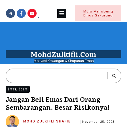
Mula Menabung
Emas Sekarang
MohdZulkifli.Com
Motivasi Kewangan & Simpanan Emas
Emas
,
Scam
Jangan Beli Emas Dari Orang
Sembarangan. Besar Risikonya!
MOHD ZULKIFLI SHAFIE
November 25, 2023