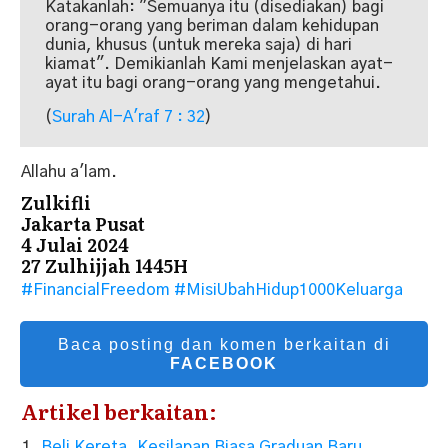
Katakanlah: "Semuanya itu (disediakan) bagi
orang-orang yang beriman dalam kehidupan
dunia, khusus (untuk mereka saja) di hari
kiamat". Demikianlah Kami menjelaskan ayat-
ayat itu bagi orang-orang yang mengetahui.
(
Surah Al-A'raf 7 : 32
)
Allahu a'lam.
Zulkifli
Jakarta Pusat
4 Julai 2024
27 Zulhijjah 1445H
#FinancialFreedom
#MisiUbahHidup1000Keluarga
Baca posting dan komen berkaitan di
FACEBOOK
Artikel berkaitan:
Beli Kereta, Kesilapan Biasa Graduan Baru