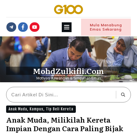
Mula Menabung
Emas Sekarang
MohdZulkifli.Com
Motivasi Kewangan & Simpanan Emas
Anak Muda
,
Kampus
,
Tip Beli Kereta
Anak Muda, Milikilah Kereta
Impian Dengan Cara Paling Bijak