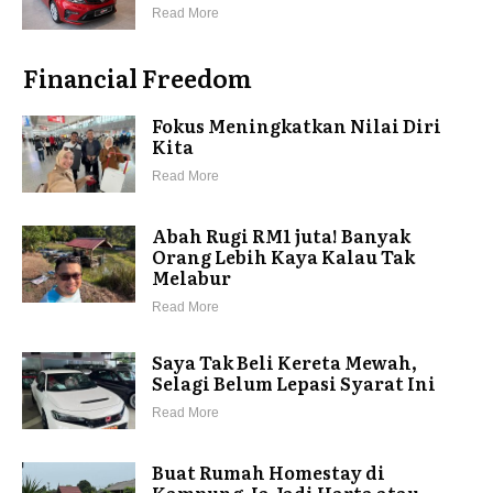
Read More
Financial Freedom
Fokus Meningkatkan Nilai Diri
Kita
Read More
Abah Rugi RM1 juta! Banyak
Orang Lebih Kaya Kalau Tak
Melabur
Read More
Saya Tak Beli Kereta Mewah,
Selagi Belum Lepasi Syarat Ini
Read More
Buat Rumah Homestay di
Kampung. Ia Jadi Harta atau