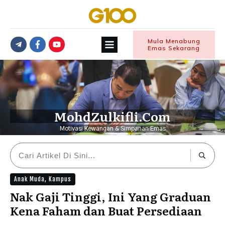
Mula Menabung
Emas Sekarang
MohdZulkifli.Com
Motivasi Kewangan & Simpanan Emas
Anak Muda
,
Kampus
Nak Gaji Tinggi, Ini Yang Graduan
Kena Faham dan Buat Persediaan