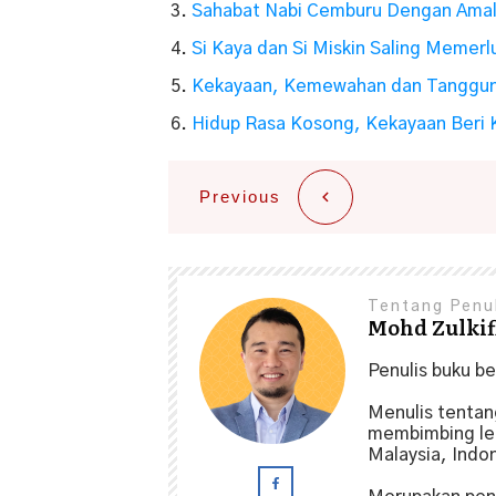
Sahabat Nabi Cemburu Dengan Amal
Si Kaya dan Si Miskin Saling Memerl
Kekayaan, Kemewahan dan Tanggu
Hidup Rasa Kosong, Kekayaan Beri K
Previous
Tentang Penu
Mohd Zulkifl
Penulis buku b
Menulis tenta
membimbing leb
Malaysia, Indo