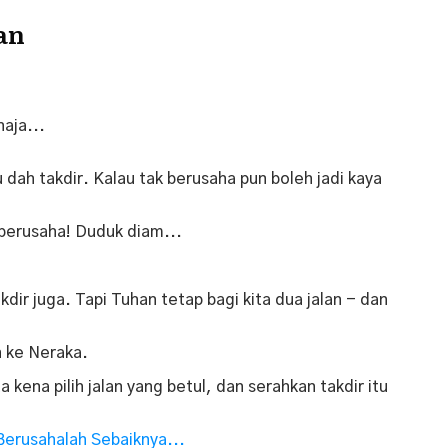
han
aja...
 dah takdir.
Kalau tak berusaha pun boleh jadi kaya
u berusaha! Duduk diam...
kdir juga.
Tapi Tuhan tetap bagi kita dua jalan - dan
an ke Neraka.
ta kena pilih jalan yang betul, dan serahkan takdir itu
 Berusahalah Sebaiknya...