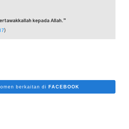
bertawakkallah kepada Allah.”
17
)
komen berkaitan di
FACEBOOK