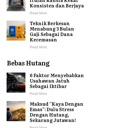
Konsisten dan Berjaya
Read More
Teknik Berkesan
Menabung 3 Bulan
Gaji Sebagai Dana
Kecemasan
Read More
Bebas Hutang
6 Faktor Menyebabkan
Usahawan Jatuh
Sebagai Iktibar
Read More
Maksud “Kaya Dengan
Emas”: Dulu Stress
Dengan Hutang,
Sekarang Jutawan!
Read More