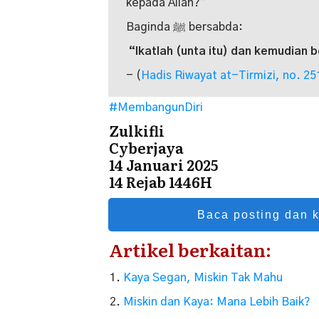
kepada Allah?”
Baginda ﷺ bersabda:
“Ikatlah (unta itu) dan kemudian 
- (
Hadis Riwayat at-Tirmizi, no. 25
#MembangunDiri
Zulkifli
Cyberjaya
14 Januari 2025
14 Rejab 1446H
Baca posting dan 
Artikel berkaitan:
Kaya Segan, Miskin Tak Mahu
Miskin dan Kaya: Mana Lebih Baik?