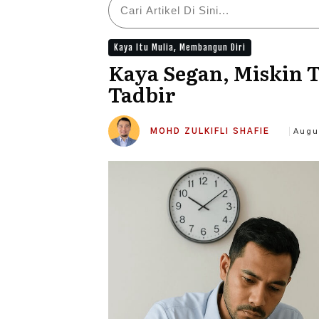
Kaya Itu Mulia
,
Membangun Diri
Kaya Segan, Miskin 
Tadbir
MOHD ZULKIFLI SHAFIE
Augu