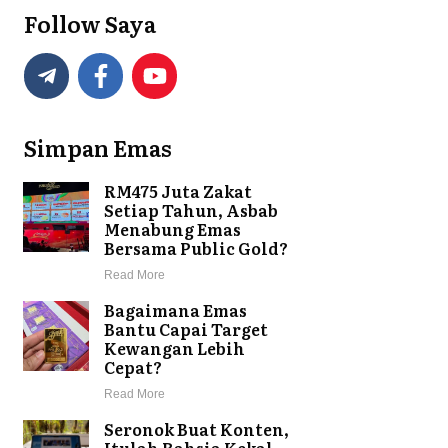
Follow Saya
Simpan Emas
RM475 Juta Zakat
Setiap Tahun, Asbab
Menabung Emas
Bersama Public Gold?
Read More
Bagaimana Emas
Bantu Capai Target
Kewangan Lebih
Cepat?
Read More
Seronok Buat Konten,
Itulah Rahsia Kekal