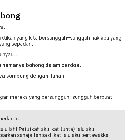
mbong
ya.
ktikan yang kita bersungguh-sungguh nak apa yang
 yang sepadan.
unyai...
tu namanya
bohong
dalam berdoa.
nya
sombong
dengan Tuhan.
engan mereka yang bersungguh-sungguh berbuat
 berkata:
lullah! Patutkah aku ikat (unta) lalu aku
iarkan sahaja tanpa diikat lalu aku bertawakkal