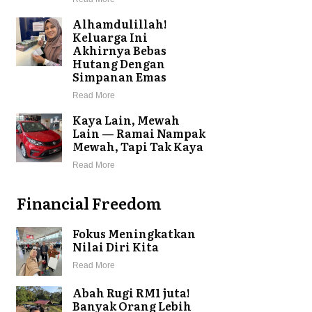
Alhamdulillah!
Keluarga Ini
Akhirnya Bebas
Hutang Dengan
Simpanan Emas
Read More
Kaya Lain, Mewah
Lain — Ramai Nampak
Mewah, Tapi Tak Kaya
Read More
Financial Freedom
Fokus Meningkatkan
Nilai Diri Kita
Read More
Abah Rugi RM1 juta!
Banyak Orang Lebih