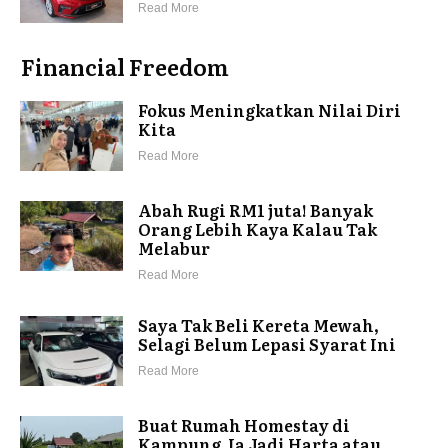
Read More
Financial Freedom
Fokus Meningkatkan Nilai Diri
Kita
Read More
Abah Rugi RM1 juta! Banyak
Orang Lebih Kaya Kalau Tak
Melabur
Read More
Saya Tak Beli Kereta Mewah,
Selagi Belum Lepasi Syarat Ini
Read More
Buat Rumah Homestay di
Kampung. Ia Jadi Harta atau