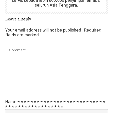
servis kepada lebih 800,000 penyimpan emas di
seluruh Asia Tenggara.
Leave a Reply
Your email address will not be published.
Required
fields are marked
Name
*
*
*
*
*
*
*
*
*
*
*
*
*
*
*
*
*
*
*
*
*
*
*
*
*
*
*
*
*
*
*
*
*
*
*
*
*
*
*
*
*
*
*
*
*