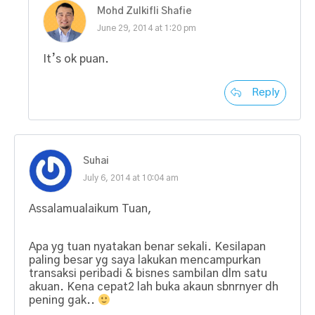
Mohd Zulkifli Shafie
June 29, 2014 at 1:20 pm
It’s ok puan.
Reply
Suhai
July 6, 2014 at 10:04 am
Assalamualaikum Tuan,
Apa yg tuan nyatakan benar sekali. Kesilapan
paling besar yg saya lakukan mencampurkan
transaksi peribadi & bisnes sambilan dlm satu
akuan. Kena cepat2 lah buka akaun sbnrnyer dh
pening gak..