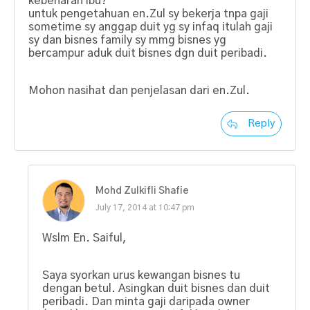
kebenaran ibu?
untuk pengetahuan en.Zul sy bekerja tnpa gaji
sometime sy anggap duit yg sy infaq itulah gaji
sy dan bisnes family sy mmg bisnes yg
bercampur aduk duit bisnes dgn duit peribadi.
Mohon nasihat dan penjelasan dari en.Zul.
Reply
Mohd Zulkifli Shafie
July 17, 2014 at 10:47 pm
Wslm En. Saiful,
Saya syorkan urus kewangan bisnes tu
dengan betul. Asingkan duit bisnes dan duit
peribadi. Dan minta gaji daripada owner