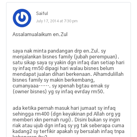
Saiful
July 17, 2014 at 7:30 pm
Assalamualaikum en.Zul
saya nak minta pandangan drp en.Zul. sy
menjalankan bisnes family (jubah perempuan).
satu sikap saya sy yakin dgn infaq dan setiap hari
sy infaq rm50 dipagi hari walau bisnes belum
mendapat jualan dihari berkenaan. Alhamdulillah
bisnes family sy makin berkembang,
cumanyaaa……. sy xpenah bgtau emak sy
(owner bisnes) yg sy infaq evrday rm50.
ada ketika pernah masuk hari jumaat sy infaq
sehingga rm400 (dgn keyakinan pd Allah org yg
memberi xkn pernah rugi). Disini bukan sy ingin
riak atau ujub dgn infaq sy yg tak seberapa cuma
kadang2 sy terfikir apakah sy bersalah infaq tnpa