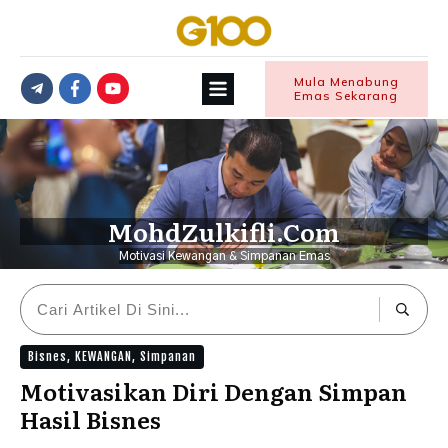
Mula Menabung
Emas Sekarang
MohdZulkifli.Com
Motivasi Kewangan & Simpanan Emas
Bisnes
,
KEWANGAN
,
Simpanan
Motivasikan Diri Dengan Simpan
Hasil Bisnes