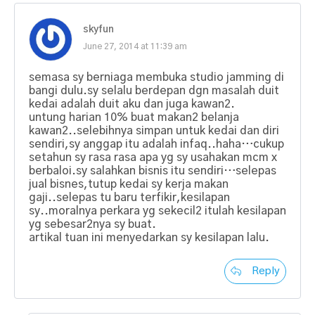
skyfun
June 27, 2014 at 11:39 am
semasa sy berniaga membuka studio jamming di
bangi dulu.sy selalu berdepan dgn masalah duit
kedai adalah duit aku dan juga kawan2.
untung harian 10% buat makan2 belanja
kawan2..selebihnya simpan untuk kedai dan diri
sendiri,sy anggap itu adalah infaq..haha…cukup
setahun sy rasa rasa apa yg sy usahakan mcm x
berbaloi.sy salahkan bisnis itu sendiri…selepas
jual bisnes,tutup kedai sy kerja makan
gaji..selepas tu baru terfikir,kesilapan
sy..moralnya perkara yg sekecil2 itulah kesilapan
yg sebesar2nya sy buat.
artikal tuan ini menyedarkan sy kesilapan lalu.
Reply