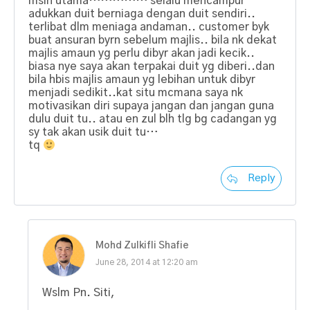
mslh utama…………… selalu mencampur
adukkan duit berniaga dengan duit sendiri..
terlibat dlm meniaga andaman.. customer byk
buat ansuran byrn sebelum majlis.. bila nk dekat
majlis amaun yg perlu dibyr akan jadi kecik..
biasa nye saya akan terpakai duit yg diberi..dan
bila hbis majlis amaun yg lebihan untuk dibyr
menjadi sedikit..kat situ mcmana saya nk
motivasikan diri supaya jangan dan jangan guna
dulu duit tu.. atau en zul blh tlg bg cadangan yg
sy tak akan usik duit tu…
tq
Reply
Mohd Zulkifli Shafie
June 28, 2014 at 12:20 am
Wslm Pn. Siti,