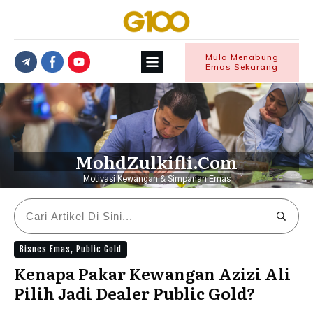
Mula Menabung
Emas Sekarang
MohdZulkifli.Com
Motivasi Kewangan & Simpanan Emas
Bisnes Emas
,
Public Gold
Kenapa Pakar Kewangan Azizi Ali
Pilih Jadi Dealer Public Gold?