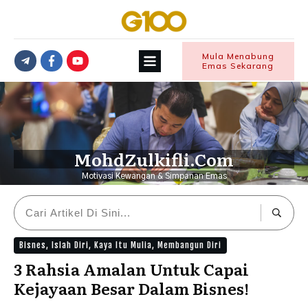
Mula Menabung
Emas Sekarang
MohdZulkifli.Com
Motivasi Kewangan & Simpanan Emas
Bisnes
,
Islah Diri
,
Kaya Itu Mulia
,
Membangun Diri
3 Rahsia Amalan Untuk Capai
Kejayaan Besar Dalam Bisnes!