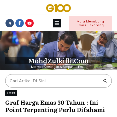
Mula Menabung
Emas Sekarang
MohdZulkifli.Com
Motivasi Kewangan & Simpanan Emas
Emas
Graf Harga Emas 30 Tahun : Ini
Point Terpenting Perlu Difahami