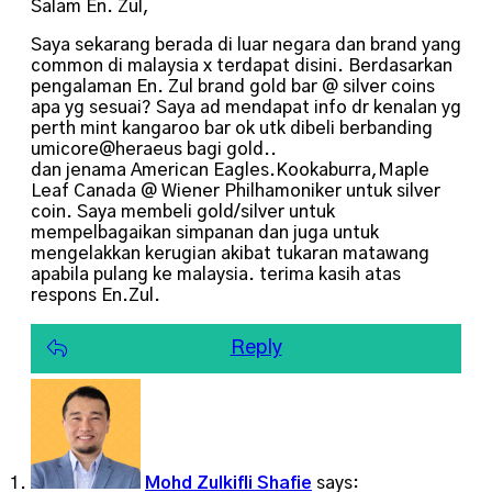
Salam En. Zul,
Saya sekarang berada di luar negara dan brand yang
common di malaysia x terdapat disini. Berdasarkan
pengalaman En. Zul brand gold bar @ silver coins
apa yg sesuai? Saya ad mendapat info dr kenalan yg
perth mint kangaroo bar ok utk dibeli berbanding
umicore@heraeus bagi gold..
dan jenama American Eagles.Kookaburra,Maple
Leaf Canada @ Wiener Philhamoniker untuk silver
coin. Saya membeli gold/silver untuk
mempelbagaikan simpanan dan juga untuk
mengelakkan kerugian akibat tukaran matawang
apabila pulang ke malaysia. terima kasih atas
respons En.Zul.
Reply
Mohd Zulkifli Shafie
says: