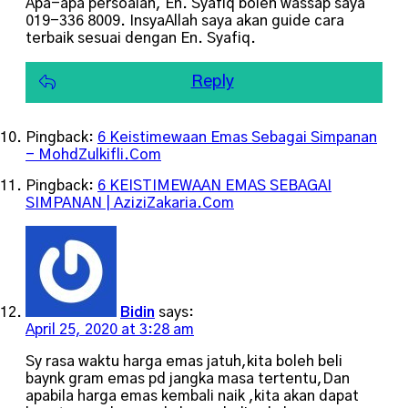
Apa-apa persoalan, En. Syafiq boleh wassap saya
019-336 8009. InsyaAllah saya akan guide cara
terbaik sesuai dengan En. Syafiq.
Reply
Pingback:
6 Keistimewaan Emas Sebagai Simpanan
- MohdZulkifli.Com
Pingback:
6 KEISTIMEWAAN EMAS SEBAGAI
SIMPANAN | AziziZakaria.Com
Bidin
says:
April 25, 2020 at 3:28 am
Sy rasa waktu harga emas jatuh,kita boleh beli
baynk gram emas pd jangka masa tertentu,Dan
apabila harga emas kembali naik ,kita akan dapat