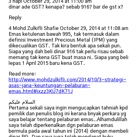
3 napi October 29, 2014 at 11:00 am
dinar ade GST? kenapa? sebab 916? bar de gst x?
Reply
4 Mohd Zulkifli Shafie October 29, 2014 at 11:08 am
Emas ketulenan bawah 995, tak termasuk dalam
definisi Investment Precious Metal (IPM) yang
dikecualikan GST. Tak kira bentuk apa sekali pun.
Siapa yang dah beli dinar 916 tak perlu risau sebab
memang tak kena GST buat masa ni. Siapa yang beli
lepas 1 April 2015 baru kena GST.
Read more:
http://www.mohdzulkifli.com/2014/10/3-strategi-
asas-jana-keuntungan-pelaburan-
emas.html#ixzz3KU7dK71J
السلام عليكم
Pertama sekali saya ingin mengucapkan tahniah kpd
pemilik dan penulis blog ini kerana bnyak perkara yg
saya belajar tentang pelaburan emas..Alhamdulillah
saya telah diperkenalkan dgn pelaburan emas
bermula pada awal tahun ini (2014) dengan membeli