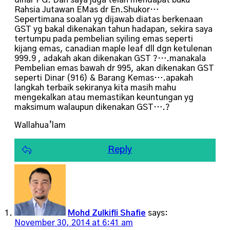
dinar PG. Dan saya juga telah mendapat buku
Rahsia Jutawan EMas dr En.Shukor…
Sepertimana soalan yg dijawab diatas berkenaan
GST yg bakal dikenakan tahun hadapan, sekira saya
tertumpu pada pembelian syiling emas seperti
kijang emas, canadian maple leaf dll dgn ketulenan
999.9 , adakah akan dikenakan GST ?….manakala
Pembelian emas bawah dr 995, akan dikenakan GST
seperti Dinar (916) & Barang Kemas….apakah
langkah terbaik sekiranya kita masih mahu
mengekalkan atau memastikan keuntungan yg
maksimum walaupun dikenakan GST….?
Wallahua’lam
Reply
Mohd Zulkifli Shafie
says:
November 30, 2014 at 6:41 am