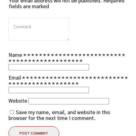
Your email address will not be published.
Required
fields are marked
Name
*
*
*
*
*
*
*
*
*
*
*
*
*
*
*
*
*
*
*
*
*
*
*
*
*
*
*
*
*
*
*
*
*
*
*
*
*
*
*
*
*
*
*
*
*
Email
*
*
*
*
*
*
*
*
*
*
*
*
*
*
*
*
*
*
*
*
*
*
*
*
*
*
*
*
*
*
*
*
*
*
*
*
*
*
*
*
*
*
*
*
*
Website
Save my name, email, and website in this
browser for the next time I comment.
POST COMMENT