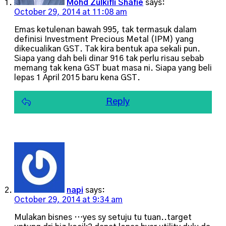
Mohd Zulkifli Shafie
says:
October 29, 2014 at 11:08 am
Emas ketulenan bawah 995, tak termasuk dalam
definisi Investment Precious Metal (IPM) yang
dikecualikan GST. Tak kira bentuk apa sekali pun.
Siapa yang dah beli dinar 916 tak perlu risau sebab
memang tak kena GST buat masa ni. Siapa yang beli
lepas 1 April 2015 baru kena GST.
Reply
napi
says:
October 29, 2014 at 9:34 am
Mulakan bisnes …yes sy setuju tu tuan..target