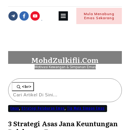
Mula Menabung
Emas Sekarang
MohdZulkifli.Com
Motivasi Kewangan & Simpanan Emas
<br>
Emas
,
Strategi Pelaburan Emas
,
Tip Mula Simpan Emas
3 Strategi Asas Jana Keuntungan