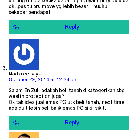
untung dri biz kecik2 dapat lepas byar utility dulu da
ok..pas tu bru move yg lebih besar…huuhu
sekadar pendapat
Reply
Nadzree
says:
October 29, 2014 at 12:34 pm
Salam En Zul, adakah beli tanah dikategorikan sbg
wealth protection juga?
Ok tak idea jual emas PG utk beli tanah, next time
ada duit lebih beli balik emas PG siki-sikit.
Reply