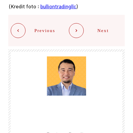
(Kredit foto :
bulliontradingllc
)
Previous
Next
Share
0