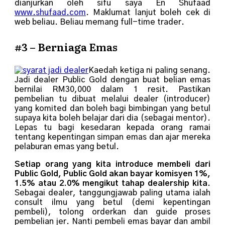
dianjurkan oleh sifu saya En Shufaad
www.shufaad.com
. Maklumat lanjut boleh cek di
web beliau. Beliau memang full-time trader.
#3 – Berniaga Emas
Kaedah ketiga ni paling senang.
Jadi dealer Public Gold dengan buat belian emas
bernilai RM30,000 dalam 1 resit. Pastikan
pembelian tu dibuat melalui dealer (introducer)
yang komited dan boleh bagi bimbingan yang betul
supaya kita boleh belajar dari dia (sebagai mentor).
Lepas tu bagi kesedaran kepada orang ramai
tentang kepentingan simpan emas dan ajar mereka
pelaburan emas yang betul.
Setiap orang yang kita introduce membeli dari
Public Gold, Public Gold akan bayar komisyen 1%,
1.5% atau 2.0% mengikut tahap dealership kita.
Sebagai dealer, tanggungjawab paling utama ialah
consult ilmu yang betul (demi kepentingan
pembeli), tolong orderkan dan guide proses
pembelian jer. Nanti pembeli emas bayar dan ambil