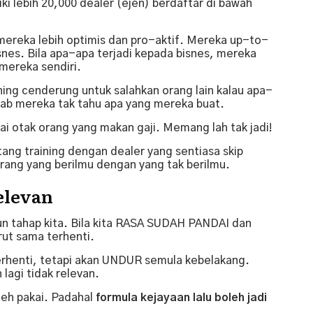
ki lebih 20,000 dealer (ejen) berdaftar di bawah
 mereka lebih optimis dan pro-aktif. Mereka up-to-
snes. Bila apa-apa terjadi kepada bisnes, mereka
mereka sendiri.
ining cenderung untuk salahkan orang lain kalau apa-
ebab mereka tak tahu apa yang mereka buat.
ai otak orang yang makan gaji. Memang lah tak jadi!
ang training dengan dealer yang sentiasa skip
orang yang berilmu dengan yang tak berilmu.
elevan
un tahap kita. Bila kita RASA SUDAH PANDAI dan
rut sama terhenti.
berhenti, tetapi akan UNDUR semula kebelakang.
 lagi tidak relevan.
oleh pakai. Padahal
formula kejayaan lalu boleh jadi