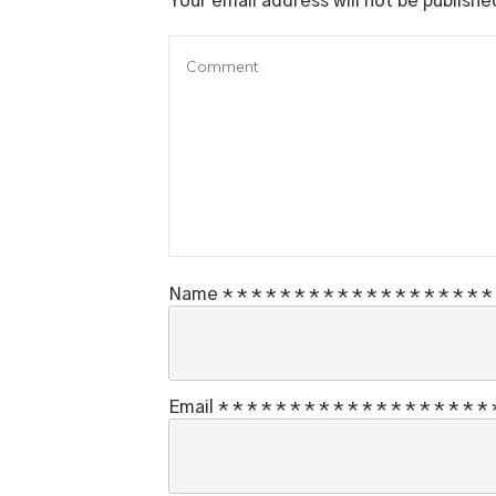
Your email address will not be publishe
Name
*
*
*
*
*
*
*
*
*
*
*
*
*
*
*
*
*
*
*
Email
*
*
*
*
*
*
*
*
*
*
*
*
*
*
*
*
*
*
*