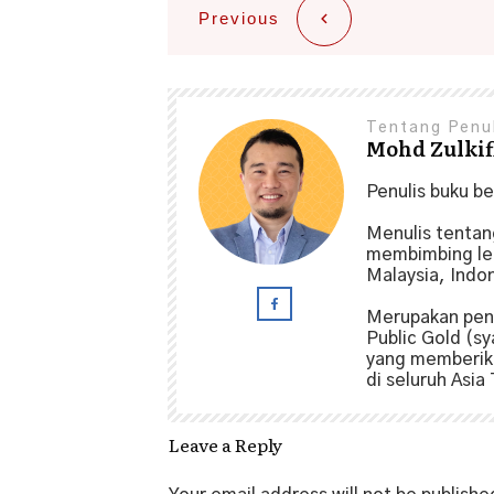
Previous
Tentang Penu
Mohd Zulkifl
Penulis buku b
Menulis tenta
membimbing leb
Malaysia, Indo
Merupakan pen
Public Gold (sy
yang memberika
di seluruh Asia
Leave a Reply