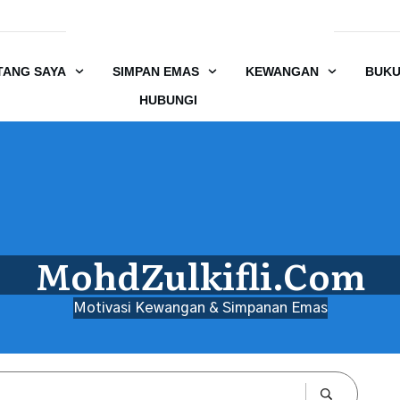
TANG SAYA
SIMPAN EMAS
KEWANGAN
BUK
HUBUNGI
MohdZulkifli.Com
Motivasi Kewangan & Simpanan Emas