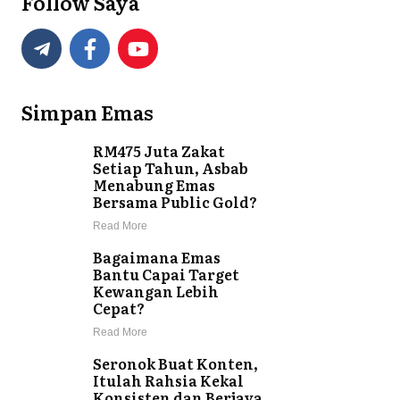
Follow Saya
Simpan Emas
RM475 Juta Zakat
Setiap Tahun, Asbab
Menabung Emas
Bersama Public Gold?
Read More
Bagaimana Emas
Bantu Capai Target
Kewangan Lebih
Cepat?
Read More
Seronok Buat Konten,
Itulah Rahsia Kekal
Konsisten dan Berjaya