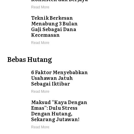
Read More
Teknik Berkesan
Menabung 3 Bulan
Gaji Sebagai Dana
Kecemasan
Read More
Bebas Hutang
6 Faktor Menyebabkan
Usahawan Jatuh
Sebagai Iktibar
Read More
Maksud “Kaya Dengan
Emas”: Dulu Stress
Dengan Hutang,
Sekarang Jutawan!
Read More