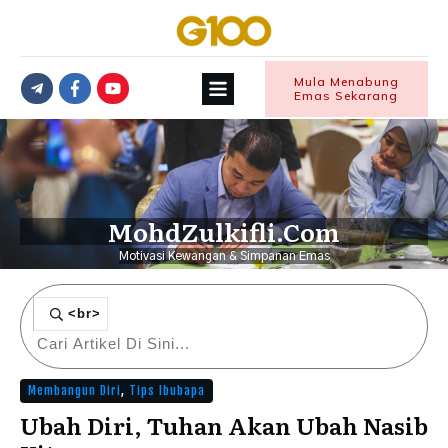
Mula Menabung
Emas Sekarang
MohdZulkifli.Com
Motivasi Kewangan & Simpanan Emas
<br>
Membangun Diri
,
Tips Ibubapa
Ubah Diri, Tuhan Akan Ubah Nasib