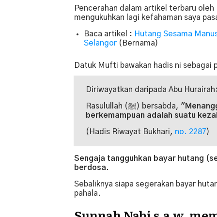
Pencerahan dalam artikel terbaru oleh 
mengukuhkan lagi kefahaman saya pasa
Baca artikel :
Hutang Sesama Manusia
Selangor
(Bernama)
Datuk Mufti bawakan hadis ni sebagai p
Diriwayatkan daripada Abu Hurairah
Rasulullah (ﷺ) bersabda,
"Menangg
berkemampuan adalah suatu kezal
(Hadis Riwayat Bukhari,
no. 2287
)
Sengaja tangguhkan bayar hutang (s
berdosa.
Sebaliknya siapa segerakan bayar hutan
pahala.
Sunnah Nabi s.a.w. me