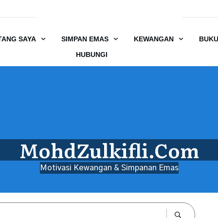
TANG SAYA
SIMPAN EMAS
KEWANGAN
BUK
HUBUNGI
MohdZulkifli.Com
Motivasi Kewangan & Simpanan Emas