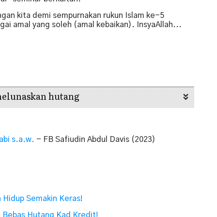
ngan kita demi sempurnakan rukun Islam ke-5
ai amal yang soleh (amal kebaikan). InsyaAllah...
 melunaskan hutang
abi s.a.w.
- FB Safiudin Abdul Davis (2023)
 Hidup Semakin Keras!
i Bebas Hutang Kad Kredit!