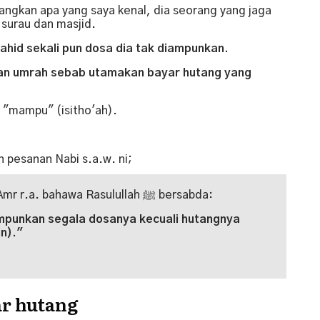
ngkan apa yang saya kenal, dia seorang yang jaga
i surau dan masjid.
yahid sekali pun dosa dia tak diampunkan.
 dan umrah sebab utamakan bayar hutang yang
 "mampu" (isitho'ah).
 pesanan Nabi s.a.w. ni;
Diriwayatkan daripada Abdullah bin Amr r.a. bahawa Rasulullah ﷺ bersabda:
mpunkan segala dosanya kecuali hutangnya
in)."
r hutang