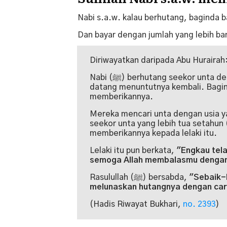
Nabi s.a.w. kalau berhutang, baginda b
Dan bayar dengan jumlah yang lebih ba
Diriwayatkan daripada Abu Hurairah
Nabi (ﷺ) berhutang seekor unta dengan usia tertentu kepada seorang lelaki yang
datang menuntutnya kembali. Baginda (ﷺ) memerintahkan para sahab
memberikannya.
Mereka mencari unta dengan usia y
seekor unta yang lebih tua setahun (lebih baik)
memberikannya kepada lelaki itu.
Lelaki itu pun berkata,
"Engkau tel
semoga Allah membalasmu dengan
Rasulullah (ﷺ) bersabda,
"Sebaik-b
melunaskan hutangnya dengan car
(Hadis Riwayat Bukhari,
no. 2393
)