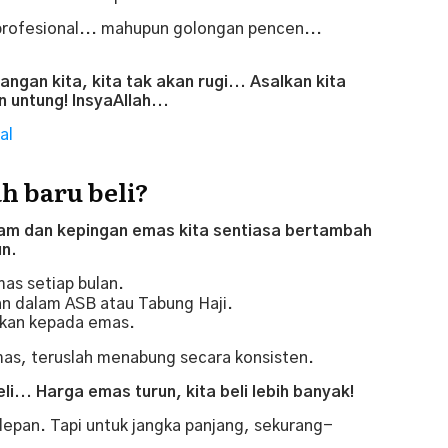
profesional... mahupun golongan pencen...
angan kita, kita tak akan rugi... Asalkan kita
 untung! InsyaAllah...
al
h baru beli?
am dan kepingan emas kita sentiasa bertambah
un.
mas setiap bulan.
an dalam ASB atau Tabung Haji.
arkan kepada emas.
mas, teruslah menabung secara konsisten.
li... Harga emas turun, kita beli lebih banyak!
 depan. Tapi untuk jangka panjang, sekurang-