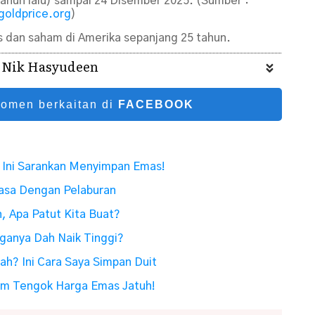
tahun lalu) sampai 24 Disember 2025. (Sumber :
goldprice.org
)
s dan saham di Amerika sepanjang 25 tahun.
o Nik Hasyudeen
komen berkaitan di
FACEBOOK
 Ini Sarankan Menyimpan Emas!
asa Dengan Pelaburan
, Apa Patut Kita Buat?
ganya Dah Naik Tinggi?
ah? Ini Cara Saya Simpan Duit
yum Tengok Harga Emas Jatuh!