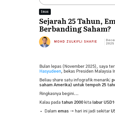
Emas
Sejarah 25 Tahun, E
Berbanding Saham?
Dece
MOHD ZULKIFLI SHAFIE
2025
Bulan lepas (November 2025), saya te
Hasyudeen
, bekas Presiden Malaysia I
Beliau share satu infografik menarik;
p
saham Amerika) untuk tempoh 25 tah
Ringkasnya begini...
Kalau pada
tahun 2000
kita
labur
USD1
Dalam
emas
→ hari ini jadi sekitar
U