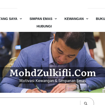
TANG SAYA
SIMPAN EMAS
KEWANGAN
BUK
HUBUNGI
MohdZulkifli.Com
Motivasi Kewangan & Simpanan Emas