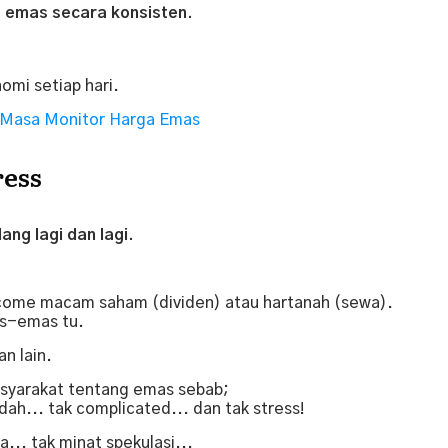
 emas secara konsisten.
nomi setiap hari.
 Masa Monitor Harga Emas
ress
ng lagi dan lagi.
come macam saham (dividen) atau hartanah (sewa).
mas-emas tu.
an lain.
syarakat tentang emas sebab;
ah... tak complicated... dan tak stress!
... tak minat spekulasi...