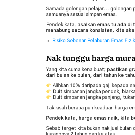
Samada golongan pelajar... golongan 
semuanya sesuai simpan emas!
Pendek kata,
asalkan emas tu ada di t
menabung secara konsisten, kita akan
Risiko Sebenar Pelaburan Emas Fizik
Nak tunggu harga mura
Yang kita cuma kena buat;
pastikan gr
dari bulan ke bulan, dari tahun ke tah
Alihkan 10% daripada gaji kepada e
Duit simpanan jangka pendek, biark
Duit simpanan jangka panjang, tuk
Tak kisah berapa pun keadaan harga e
Pendek kata, harga emas naik, kita be
Sebab target kita bukan nak jual bulan
kurangnya 2 tahun dan ke atas.