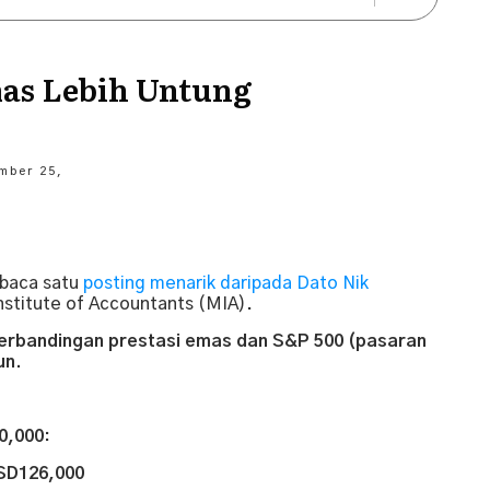
mas Lebih Untung
mber 25,
rbaca satu
posting menarik daripada Dato Nik
nstitute of Accountants (MIA).
erbandingan prestasi emas dan S&P 500 (pasaran
un.
0,000
:
SD126,000