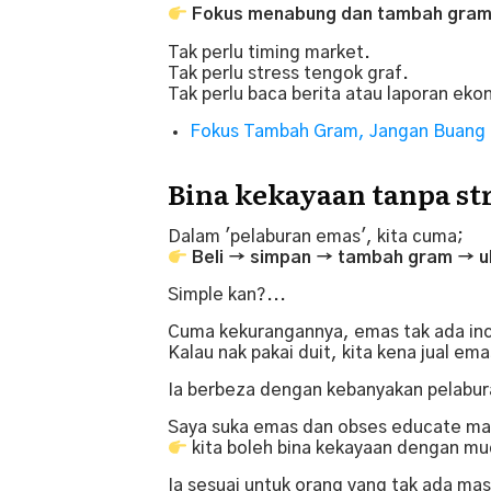
Fokus menabung dan tambah gram
Tak perlu timing market.
Tak perlu stress tengok graf.
Tak perlu baca berita atau laporan eko
Fokus Tambah Gram, Jangan Buang
Bina kekayaan tanpa st
Dalam 'pelaburan emas', kita cuma;
Beli → simpan → tambah gram → ula
Simple kan?...
Cuma kekurangannya, emas tak ada in
Kalau nak pakai duit, kita kena jual e
Ia berbeza dengan kebanyakan pelabur
Saya suka emas dan obses educate ma
kita boleh bina kekayaan dengan mud
Ia sesuai untuk orang yang tak ada masa