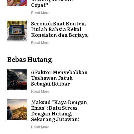
Cepat?
Read More
Seronok Buat Konten,
Itulah Rahsia Kekal
Konsisten dan Berjaya
Read More
Bebas Hutang
6 Faktor Menyebabkan
Usahawan Jatuh
Sebagai Iktibar
Read More
Maksud “Kaya Dengan
Emas”: Dulu Stress
Dengan Hutang,
Sekarang Jutawan!
Read More