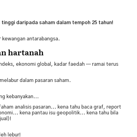
h tinggi daripada saham dalam tempoh 25 tahun!
er kewangan antarabangsa.
an hartanah
indeks, ekonomi global, kadar faedah — ramai terus
 melabur dalam pasaran saham.
ng kebanyakan...
faham analisis pasaran... kena tahu baca graf, report
onomi... kena pantau isu geopolitik... kena tahu bila
jual)!
leh lebur!