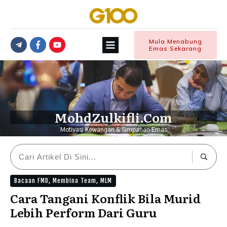
Mula Menabung
Emas Sekarang
MohdZulkifli.Com
Motivasi Kewangan & Simpanan Emas
Bacaan FMD
,
Membina Team
,
MLM
Cara Tangani Konflik Bila Murid
Lebih Perform Dari Guru