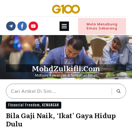
Mula Menabung
Emas Sekarang
MohdZulkifli.Com
Motivasi Kewangan & Simpanan Emas
Financial Freedom
,
KEWANGAN
Bila Gaji Naik, ‘Ikat’ Gaya Hidup
Dulu