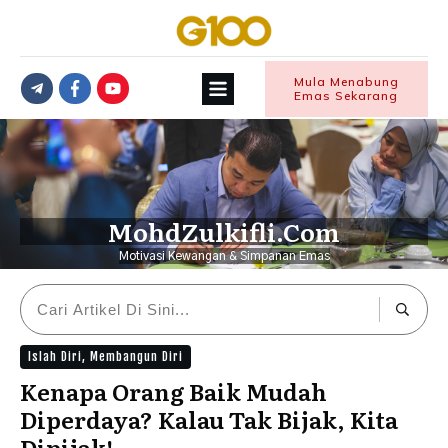
Mula Menabung
Emas Sekarang
MohdZulkifli.Com
Motivasi Kewangan & Simpanan Emas
Islah Diri
,
Membangun Diri
Kenapa Orang Baik Mudah
Diperdaya? Kalau Tak Bijak, Kita
Dipijak!