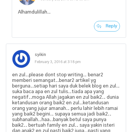
Alhamdulillah..
Reply
syikin
February 3, 2016 at 3:18 pm
en zul..please dont stop writing.. benar2
memberi semangat..benar2 artikel yg
berguna..setiap hari saya duk belek blog en zul..
suka baca apa en zul tulis..tiada apa yang
negatif..moga Allah jagakan en zul baik2.. dunia
ketandusan orang baik2 en zul..ketandusan
orang yang jujur amanah.. perlu lahir lebih ramai
yang baik2 begini.. supaya semua jadi baik2..
subhanallah..haa..banyak betul saya punya
baik2.. bertuah family en zul.. saya yakin isteri
dan anak2 en zul pasti baik2 juga..pasti yang