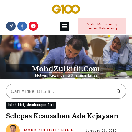
Mula Menabung
Emas Sekarang
MohdZulkifli.Com
Motivasi Kewangan & Simpanan Emas
Islah Diri
,
Membangun Diri
Selepas Kesusahan Ada Kejayaan
MOHD ZULKIFLI SHAFIE
January 26, 2016