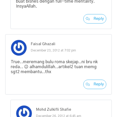
buat bisnes dengan full-time mentality.
InsyaAllah.
Reply
Faisal Ghazali
December 23, 2012 at 7:02 pm
True..meremang bulu roma skejap..ni bru nk
reda.. 😉 alhamdulillah..artikel2 tuan memg
sgt2 membantu..thx
Reply
Mohd Zulkifli Shafie
December 26, 2012 at 6:45 am