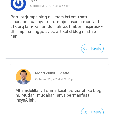
October 31, 2014 at 8:56 pm
Baru terjumpa blog ni..mcm brtemu satu
sinar..bertuahnya tuan..mnjdi insan brmanfaat
utk org lain…alhamdulillah..sgt mberi inspirasi…
dh hmpir sminggu sy bc artikel d blog ni stiap
hari
Reply
Mohd Zulkifli Shafie
October 31, 2014 at 9:58 pm
Alhamdulillah. Terima kasih berziarah ke blog
ni. Mudah-mudahan ianya bermanfaat,
insyaAllah.
Reply