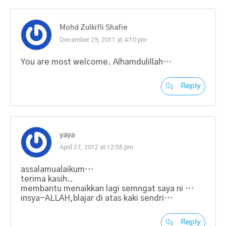
Mohd Zulkifli Shafie
December 29, 2011 at 4:10 pm
You are most welcome. Alhamdulillah…
Reply
yaya
April 27, 2012 at 12:58 pm
assalamualaikum…
terima kasih..
membantu menaikkan lagi semngat saya ni …
insya-ALLAH,blajar di atas kaki sendri…
Reply