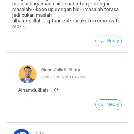
melalui bagaimana bile buat x tau je dengan
masalah…keep up dengan bis…masalah terasa
jadi bukan maslah…
alhamdulillah..tq tuan zul…artikel ni remotivate
me….
Reply
Mohd Zulkifli Shafie
April 27, 2014 at 11:48 pm
Alhamdulillah… 🙂
Reply
tyty