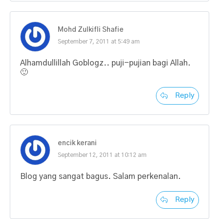
Mohd Zulkifli Shafie
September 7, 2011 at 5:49 am
Alhamdullillah Goblogz.. puji-pujian bagi Allah.
🙂
Reply
encik kerani
September 12, 2011 at 10:12 am
Blog yang sangat bagus. Salam perkenalan.
Reply